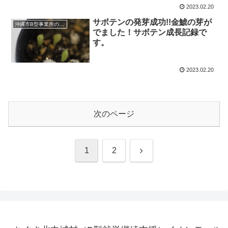
2023.02.20
サボテンの発芽成功!!金鯱の芽が
沖縄市B型事業所のお仕事
でました！サボテン成長記録で
す。
2023.02.20
次のページ
次
1
2
へ